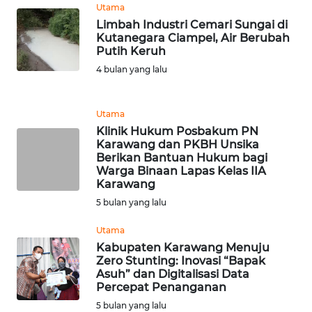
Media
Utama
Group
Limbah Industri Cemari Sungai di
Kutanegara Ciampel, Air Berubah
WAHANA
Putih Keruh
NEWS
4 bulan yang lalu
WAHANA
Utama
TANI
Klinik Hukum Posbakum PN
Karawang dan PKBH Unsika
WAHANA
Berikan Bantuan Hukum bagi
ADVOKAT
Warga Binaan Lapas Kelas IIA
Karawang
5 bulan yang lalu
WAHANA
INFRASTRUKTUR
Utama
Kabupaten Karawang Menuju
WAHANA
Zero Stunting: Inovasi “Bapak
KONSUMEN
Asuh” dan Digitalisasi Data
Percepat Penanganan
5 bulan yang lalu
WAHANA