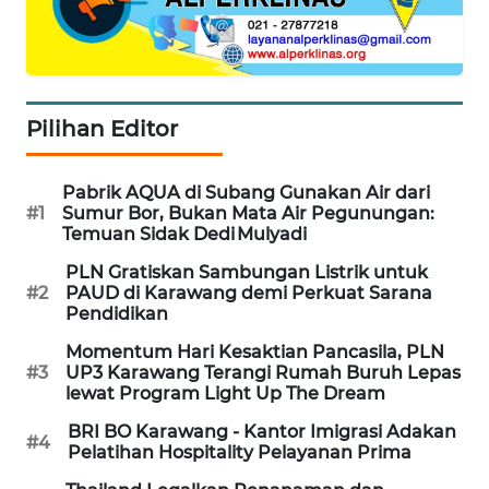
KONSUMEN
FORWAMKI
ALPERKLINAS
Pilihan Editor
FORJASIDA
Pabrik AQUA di Subang Gunakan Air dari
#1
Sumur Bor, Bukan Mata Air Pegunungan:
Temuan Sidak Dedi Mulyadi
TAMBANG
NEWS
PLN Gratiskan Sambungan Listrik untuk
#2
PAUD di Karawang demi Perkuat Sarana
Pendidikan
SITUNGIR
NEWS
Momentum Hari Kesaktian Pancasila, PLN
#3
UP3 Karawang Terangi Rumah Buruh Lepas
lewat Program Light Up The Dream
SIDIKALANG
NEWS
BRI BO Karawang - Kantor Imigrasi Adakan
#4
Pelatihan Hospitality Pelayanan Prima
SIBARAGAS