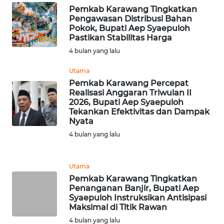
INDRAMAYU
Pemkab Karawang Tingkatkan
Pengawasan Distribusi Bahan
Pokok, Bupati Aep Syaepuloh
WN
Pastikan Stabilitas Harga
KUNINGAN
4 bulan yang lalu
WN
Utama
MAJALENGKA
Pemkab Karawang Percepat
Realisasi Anggaran Triwulan II
2026, Bupati Aep Syaepuloh
WN
Tekankan Efektivitas dan Dampak
SUBANG
Nyata
4 bulan yang lalu
WN
SUKABUMI
Utama
WN
Pemkab Karawang Tingkatkan
PURWAKARTA
Penanganan Banjir, Bupati Aep
Syaepuloh Instruksikan Antisipasi
Maksimal di Titik Rawan
WN
4 bulan yang lalu