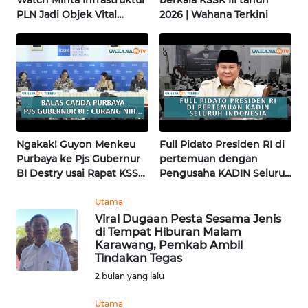
Watch Minta Infrastruktur
berkala KSSK III tahun
KALTARA
PLN Jadi Objek Vital
2026 | Wahana Terkini
Khusus | Alperklinas
WN
Research
KALSEL
WN
KALTIM
WN
Ngakak! Guyon Menkeu
Full Pidato Presiden RI di
SULSEL
Purbaya ke Pjs Gubernur
pertemuan dengan
BI Destry usai Rapat KSSK
Pengusaha KADIN Seluruh
| Wahana Terkini
Indonesia | Wahana
WN
Terkini
Utama
GORONTALO
Viral Dugaan Pesta Sesama Jenis
di Tempat Hiburan Malam
Karawang, Pemkab Ambil
WN
Tindakan Tegas
SULUT
2 bulan yang lalu
WN
Utama