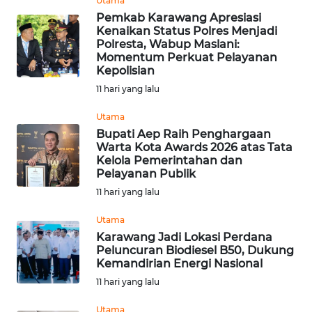
Utama
SERAMBI
Pemkab Karawang Apresiasi
Kenaikan Status Polres Menjadi
Polresta, Wabup Maslani:
WN
Momentum Perkuat Pelayanan
JAMBI
Kepolisian
11 hari yang lalu
WN
SULTRA
Utama
Bupati Aep Raih Penghargaan
Warta Kota Awards 2026 atas Tata
WN
Kelola Pemerintahan dan
NTB
Pelayanan Publik
11 hari yang lalu
WN
SULTENG
Utama
Karawang Jadi Lokasi Perdana
Peluncuran Biodiesel B50, Dukung
WN
Kemandirian Energi Nasional
SULBAR
11 hari yang lalu
WN
Utama