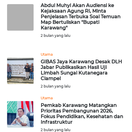
MALUKU
Abdul Muhyi Akan Audiensi ke
Kejaksaan Agung RI, Minta
Penjelasan Terbuka Soal Temuan
WN
Map Bertuliskan "Bupati
MALUT
Karawang"
2 bulan yang lalu
WN
DAIRI
Utama
WN
GIBAS Jaya Karawang Desak DLH
DANAU
Jabar Publikasikan Hasil Uji
TOBA
Limbah Sungai Kutanegara
Ciampel
2 bulan yang lalu
WN
NIAS
Utama
Pemkab Karawang Matangkan
WN
Prioritas Pembangunan 2026,
LANGKAT
Fokus Pendidikan, Kesehatan dan
Infrastruktur
2 bulan yang lalu