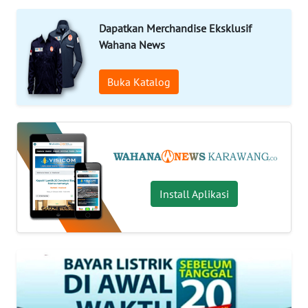
INDEKS
BERITA
Dapatkan Merchandise Eksklusif
Wahana News
KONTAK
KAMI
Buka Katalog
INFO
IKLAN
TENTANG
KAMI
Install Aplikasi
PEDOMAN
MEDIA
SIBER
REDAKSI