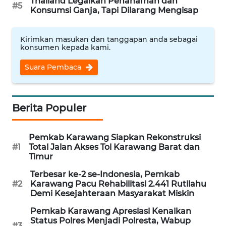
Thailand Legalkan Penanaman dan
#5
NEWS
Konsumsi Ganja, Tapi Dilarang Mengisap
METRO
Kirimkan masukan dan tanggapan anda sebagai
SIANTAR
konsumen kepada kami.
NEWS
Suara Pembaca
METRO
MEDAN
NEWS
Berita Populer
METRO
Pemkab Karawang Siapkan Rekonstruksi
JAKARTA
#1
Total Jalan Akses Tol Karawang Barat dan
NEWS
Timur
Terbesar ke-2 se-Indonesia, Pemkab
KRT
#2
Karawang Pacu Rehabilitasi 2.441 Rutilahu
NEWS
Demi Kesejahteraan Masyarakat Miskin
Pemkab Karawang Apresiasi Kenaikan
KARING
Status Polres Menjadi Polresta, Wabup
#3
NEWS