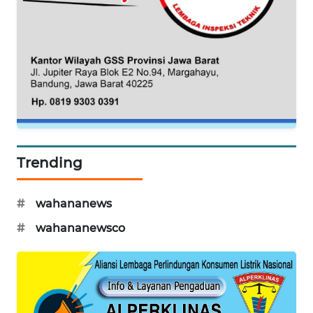
MAWAKA
ID
MARTABAT
NET
PLN
WATCH
MKLI
Trending
LPKKI
#
wahananews
#
wahananewsco
LKKI
KOPEKLIN
PORTAL