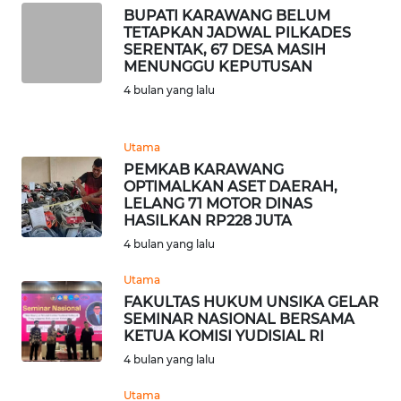
BUPATI KARAWANG BELUM
TETAPKAN JADWAL PILKADES
WN
SERENTAK, 67 DESA MASIH
CIANJUR
MENUNGGU KEPUTUSAN
4 bulan yang lalu
WN
KEPULAUAN
SERIBU
Utama
PEMKAB KARAWANG
OPTIMALKAN ASET DAERAH,
WN
LELANG 71 MOTOR DINAS
TANGERANG
HASILKAN RP228 JUTA
4 bulan yang lalu
WN
BINJAI
Utama
FAKULTAS HUKUM UNSIKA GELAR
SEMINAR NASIONAL BERSAMA
WN
KETUA KOMISI YUDISIAL RI
CIREBON
4 bulan yang lalu
WN
Utama