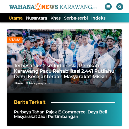
Utama
Nusantara
Khas
Serba-serbi
Indeks
WAHANA
Tutup
TV
UTAMA
UTAMA
Terbesar ke-2 se-Indonesia, Pemkab
NUSANTARA
Karawang Pacu Rehabilitasi 2.441 Rutilahu
Demi Kesejahteraan Masyarakat Miskin
KHAS
Utama
|
8 hari yang lalu
SERBA-
Berita Terkait
SERBI
Purbaya Tahan Pajak E-Commerce, Daya Beli
Masyarakat Jadi Pertimbangan
Informasi