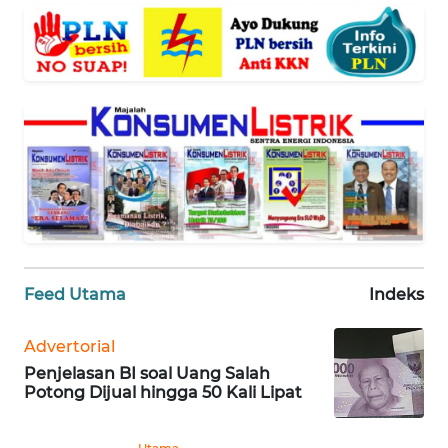
BANTEN
WN
NTT
WN
KEPRI
WN
PAPUA
WN
Feed Utama
Indeks
PAPUA
BARAT
Advertorial
Penjelasan BI soal Uang Salah
WN
Potong Dijual hingga 50 Kali Lipat
RIAU
WN