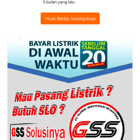
DESA
5 bulan yang lalu
WISATA
Muat Berita Selanjutnya
LAPAK
WAHANA
Wahana
Network
KONSUMEN
LISTRIK
MASYARAKAT
KELISTRIKAN
WALINKI
ID