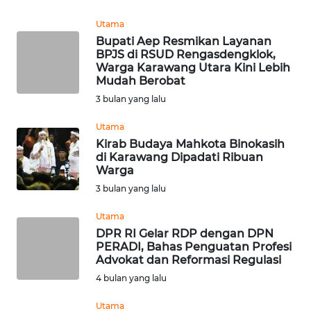
WN
BOGOR
Utama
Bupati Aep Resmikan Layanan
WN
BPJS di RSUD Rengasdengklok,
DEPOK
Warga Karawang Utara Kini Lebih
Mudah Berobat
3 bulan yang lalu
WN
TAPANULI
Utama
UTARA
Kirab Budaya Mahkota Binokasih
di Karawang Dipadati Ribuan
WN
Warga
SAMOSIR
3 bulan yang lalu
Utama
WN
DPR RI Gelar RDP dengan DPN
PADANG
PERADI, Bahas Penguatan Profesi
LAWAS
Advokat dan Reformasi Regulasi
4 bulan yang lalu
WN
SUMEDANG
Utama