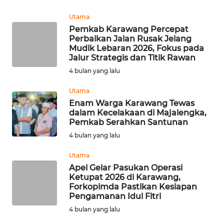
NATUNA
Utama
Pemkab Karawang Percepat
WN
Perbaikan Jalan Rusak Jelang
BINTAN
Mudik Lebaran 2026, Fokus pada
Jalur Strategis dan Titik Rawan
4 bulan yang lalu
WN
MANDALIKA
Utama
Enam Warga Karawang Tewas
WN
dalam Kecelakaan di Majalengka,
LIKUPANG
Pemkab Serahkan Santunan
4 bulan yang lalu
WN
Utama
LABUANBAJO
Apel Gelar Pasukan Operasi
Ketupat 2026 di Karawang,
WN
Forkopimda Pastikan Kesiapan
BORNEO
Pengamanan Idul Fitri
4 bulan yang lalu
Wahana