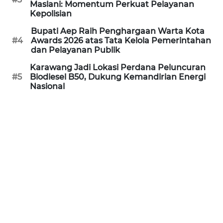
Maslani: Momentum Perkuat Pelayanan
Kepolisian
JURNAL
Bupati Aep Raih Penghargaan Warta Kota
MARITIM
#4
Awards 2026 atas Tata Kelola Pemerintahan
dan Pelayanan Publik
HUMBANG
Karawang Jadi Lokasi Perdana Peluncuran
NEWS
#5
Biodiesel B50, Dukung Kemandirian Energi
Nasional
GARONGGANG
NEWS
FISUELRI
ID
ENERGI
NEWS
CILEUNGSI
NEWS