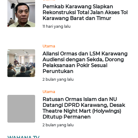
BABEL
Pemkab Karawang Siapkan
Rekonstruksi Total Jalan Akses Tol
Karawang Barat dan Timur
WN
11 hari yang lalu
SUMBAR
WN
Utama
SUMSEL
Aliansi Ormas dan LSM Karawang
Audiensi dengan Sekda, Dorong
Pelaksanaan Pokir Sesuai
WN
Peruntukan
BENGKULU
2 bulan yang lalu
WN
Utama
LAMPUNG
Ratusan Ormas Islam dan NU
Datangi DPRD Karawang, Desak
Theatre Night Mart (Holywings)
WN
Ditutup Permanen
JATENG
2 bulan yang lalu
WN