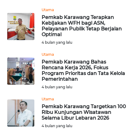
PRIANGAN
TIMUR
Utama
Pemkab Karawang Terapkan
WN
Kebijakan WFH bagi ASN,
SEMARANG
Pelayanan Publik Tetap Berjalan
Optimal
4 bulan yang lalu
WN
SOLO
Utama
Pemkab Karawang Bahas
WN
Rencana Kerja 2026, Fokus
BOROBUDUR
Program Prioritas dan Tata Kelola
Pemerintahan
4 bulan yang lalu
WN
MADURA
Utama
Pemkab Karawang Targetkan 100
WN
Ribu Kunjungan Wisatawan
SURABAYA
Selama Libur Lebaran 2026
4 bulan yang lalu
WN