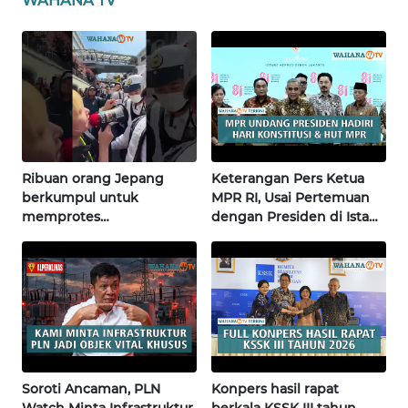
WAHANA TV
NUSANTARA
WN
JOGJA
WN
JATIM
Ribuan orang Jepang
Keterangan Pers Ketua
WN
berkumpul untuk
MPR RI, Usai Pertemuan
BALI
memprotes
dengan Presiden di Istana
pembangunan masjid
| Wahana Terkini
pertama di Fujisawa
WN
KALBAR
WN
KALTENG
Soroti Ancaman, PLN
Konpers hasil rapat
WN