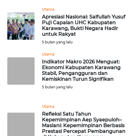
LISTRIK
Utama
Apresiasi Nasional: Saifullah Yusuf
WAHANA
Puji Capaian UHC Kabupaten
TRAVEL
Karawang, Bukti Negara Hadir
untuk Rakyat
5 bulan yang lalu
WAHANA
TV
Utama
Indikator Makro 2026 Menguat:
WAHANANEWS
Ekonomi Kabupaten Karawang
ID
Stabil, Pengangguran dan
Kemiskinan Turun Signifikan
5 bulan yang lalu
WAHANANEWS
CO ID
Utama
WAHANANEWS
Refleksi Satu Tahun
NET
Kepemimpinan Aep Syaepuloh–
Maslani: Kepemimpinan Berbasis
Prestasi Percepat Pembangunan
WAHANA