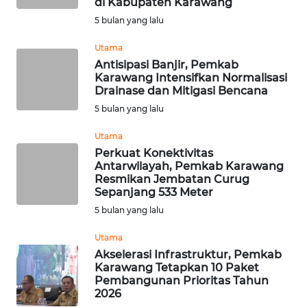
di Kabupaten Karawang
SPORT
5 bulan yang lalu
WAHANA
Utama
UMKM
Antisipasi Banjir, Pemkab
Karawang Intensifkan Normalisasi
Drainase dan Mitigasi Bencana
WAHANA
SELEB
5 bulan yang lalu
Utama
WAHANA
Perkuat Konektivitas
PERSONA
Antarwilayah, Pemkab Karawang
Resmikan Jembatan Curug
Sepanjang 533 Meter
WAHANA
OTOMOTIF
5 bulan yang lalu
Utama
WAHANA
Akselerasi Infrastruktur, Pemkab
HEALTH
Karawang Tetapkan 10 Paket
Pembangunan Prioritas Tahun
2026
WAHANA