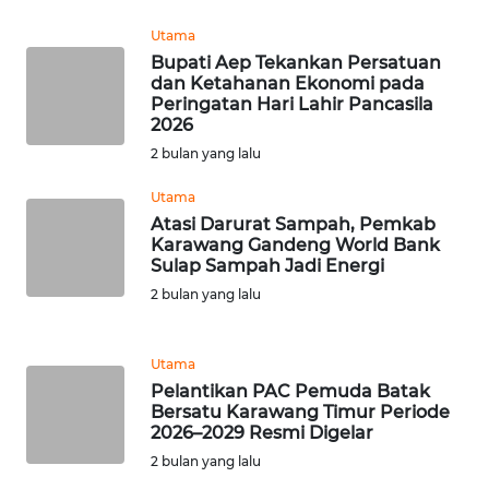
WN
TAPANULI
Utama
SELATAN
Bupati Aep Tekankan Persatuan
dan Ketahanan Ekonomi pada
WN
Peringatan Hari Lahir Pancasila
2026
TANJUNG
LESUNG
2 bulan yang lalu
Utama
WN
Atasi Darurat Sampah, Pemkab
KARO
Karawang Gandeng World Bank
Sulap Sampah Jadi Energi
WN
2 bulan yang lalu
SIMALUNGUN
Utama
WN
Pelantikan PAC Pemuda Batak
LABUHANBATU
Bersatu Karawang Timur Periode
2026–2029 Resmi Digelar
WN
2 bulan yang lalu
TAPANULI