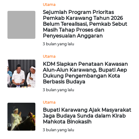
TENGAH
Utama
Sejumlah Program Prioritas
Pemkab Karawang Tahun 2026
WN DELI
Belum Terealisasi, Pemkab Sebut
SERDANG
Masih Tahap Proses dan
Penyesuaian Anggaran
WN
3 bulan yang lalu
TEBING
TINGGI
Utama
KDM Siapkan Penataan Kawasan
Alun-Alun Karawang, Bupati Aep
WN
Dukung Pengembangan Kota
PAKPAK
Berbasis Budaya
3 bulan yang lalu
WN
KARAWANG
Utama
Bupati Karawang Ajak Masyarakat
Jaga Budaya Sunda dalam Kirab
WN
Mahkota Binokasih
BEKASI
3 bulan yang lalu