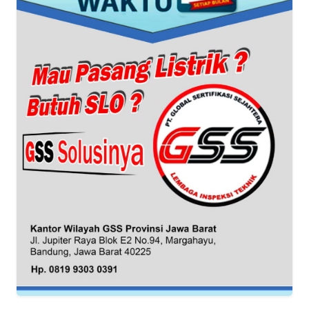
KARIR
DISCLAIMER
Wahana
News
Regional
WN
SUMUT
WN
JAKARTA
WN
JABAR
WN