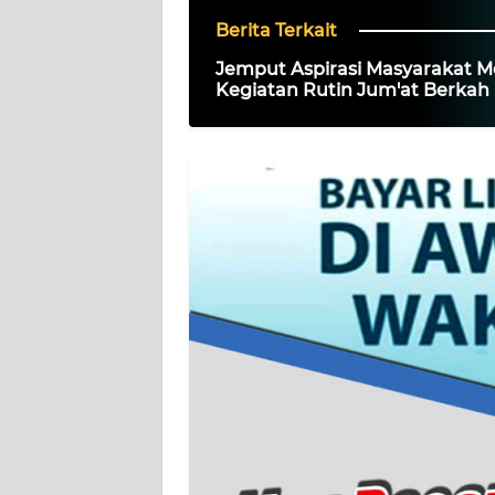
Berita Terkait
DISCLAIMER
Jemput Aspirasi Masyarakat Me
Kegiatan Rutin Jum'at Berkah
Wahana
Palas
News
Regional
WN
SUMUT
WN
JAKARTA
WN
JABAR
WN
BANTEN