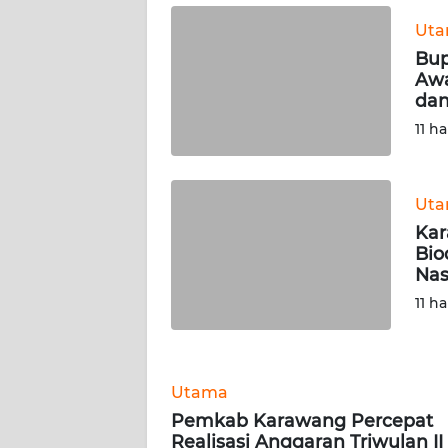
Ut
WN
KALSEL
Bup
Awa
dan
WN
KALTIM
11 ha
WN
SULSEL
Ut
Kar
Bio
WN
Nas
GORONTALO
11 ha
WN
SULUT
Utama
WN
Pemkab Karawang Percepat
MALUKU
Realisasi Anggaran Triwulan II