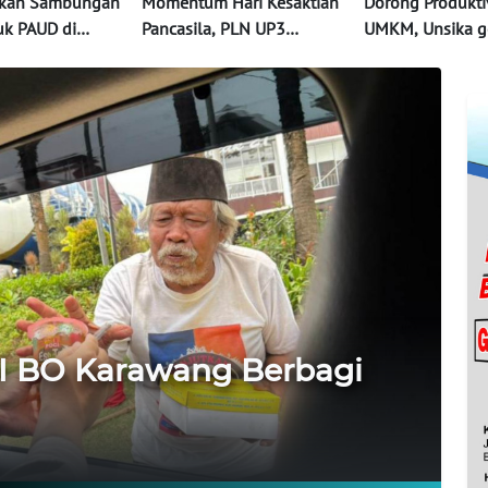
skan Sambungan
Momentum Hari Kesaktian
Dorong Produkti
tuk PAUD di
Pancasila, PLN UP3
UMKM, Unsika g
demi Perkuat
Karawang Terangi Rumah
Pentingnya Pem
ndidikan
Buruh Lepas lewat Program
Media Digital
Light Up The Dream
I BO Karawang Berbagi