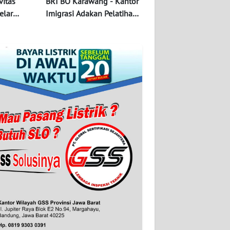
vitas
BRI BO Karawang - Kantor
elar
Imigrasi Adakan Pelatihan
amfaatan
Hospitality Pelayanan
Prima