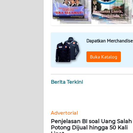
WN
SUMBAR
WN
SUMSEL
Dapatkan Merchandise
WN
Buka Katalog
BENGKULU
WN
Berita Terkini
LAMPUNG
WN
JATENG
Advertorial
Penjelasan BI soal Uang Salah
WN
Potong Dijual hingga 50 Kali
NUSANTARA