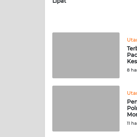
Lipat
WN
JOGJA
WN
JATIM
Ut
Ter
Pac
WN
Kes
BALI
8 ha
WN
KALBAR
Ut
WN
Pem
KALTENG
Pol
Mom
11 ha
WN
KALTARA