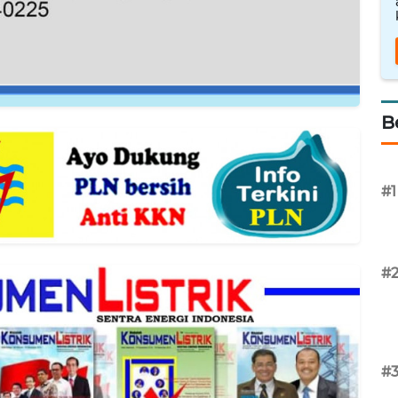
B
#1
#
#