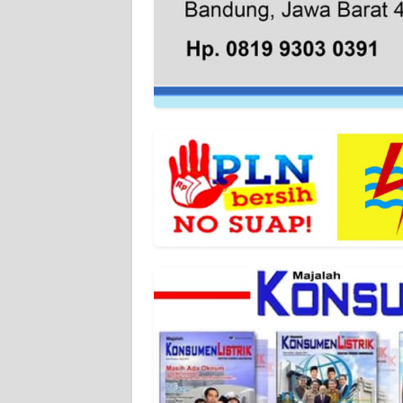
WN
JAMBI
WN
SULTRA
WN
NTB
WN
SULTENG
WN
SULBAR
WN
BABEL