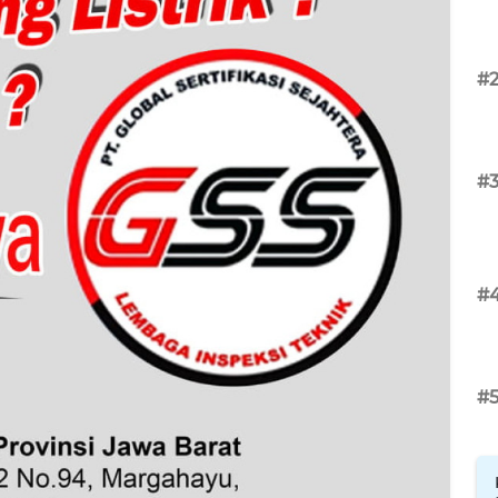
#
#
#
#