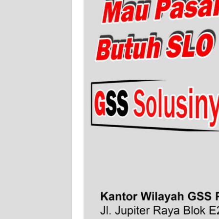
WN
NTT
WN
KEPRI
WN
PAPUA
WN
PAPUA
BARAT
WN
RIAU
WN
SERAMBI