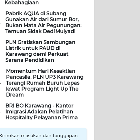
Kebahagiaan
Pabrik AQUA di Subang
Gunakan Air dari Sumur Bor,
2
Bukan Mata Air Pegunungan:
Temuan Sidak Dedi Mulyadi
PLN Gratiskan Sambungan
Listrik untuk PAUD di
3
Karawang demi Perkuat
Sarana Pendidikan
Momentum Hari Kesaktian
Pancasila, PLN UP3 Karawang
4
Terangi Rumah Buruh Lepas
lewat Program Light Up The
Dream
BRI BO Karawang - Kantor
5
Imigrasi Adakan Pelatihan
Hospitality Pelayanan Prima
Kirimkan masukan dan tanggapan