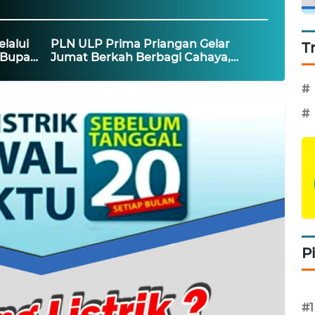
lalui
PLN ULP Prima Priangan Gelar
T
 Bupati
Jumat Berkah Berbagi Cahaya,
Hadirkan Listrik untuk Warga
#
#
P
#1