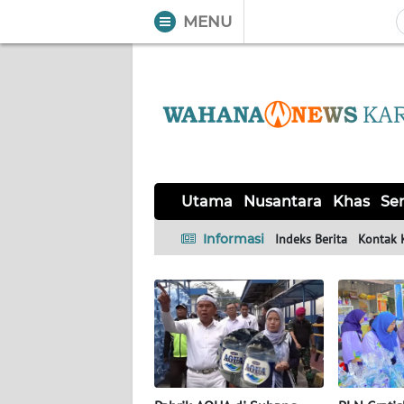
MENU
WAHANA
Tutup
TV
UTAMA
NUSANTARA
Utama
Nusantara
Khas
Ser
KHAS
Informasi
Indeks Berita
Kontak 
SERBA-
SERBI
Informasi
INDEKS