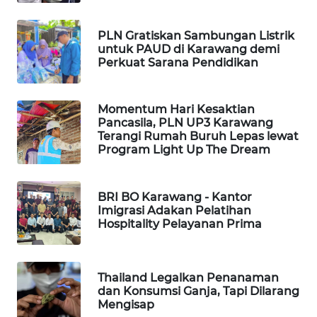
KONSUMEN
PLN Gratiskan Sambungan Listrik
FORWAMKI
untuk PAUD di Karawang demi
Perkuat Sarana Pendidikan
ALPERKLINAS
Momentum Hari Kesaktian
FORJASIDA
Pancasila, PLN UP3 Karawang
Terangi Rumah Buruh Lepas lewat
Program Light Up The Dream
TAMBANG
NEWS
BRI BO Karawang - Kantor
SITUNGIR
Imigrasi Adakan Pelatihan
NEWS
Hospitality Pelayanan Prima
SIDIKALANG
NEWS
Thailand Legalkan Penanaman
dan Konsumsi Ganja, Tapi Dilarang
Mengisap
SIBARAGAS