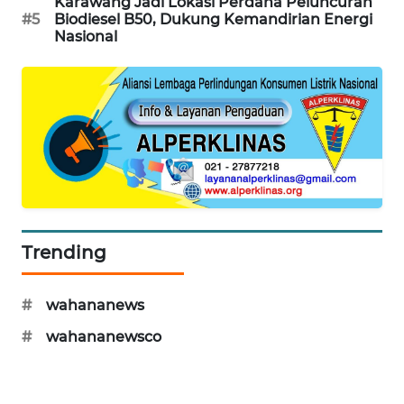
Karawang Jadi Lokasi Perdana Peluncuran
#5
Biodiesel B50, Dukung Kemandirian Energi
Nasional
BERKAT
NEWS
BERAMPU
NEWS
ANUGERAH
NEWS
AKHLAK
Trending
ID
#
wahananews
PERAPKI
NEWS
#
wahananewsco
SONYA
ASA