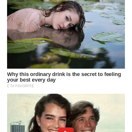
SPORT
WAHANA
UMKM
WAHANA
SELEB
WAHANA
PERSONA
WAHANA
OTOMOTIF
WAHANA
HEALTH
WAHANA