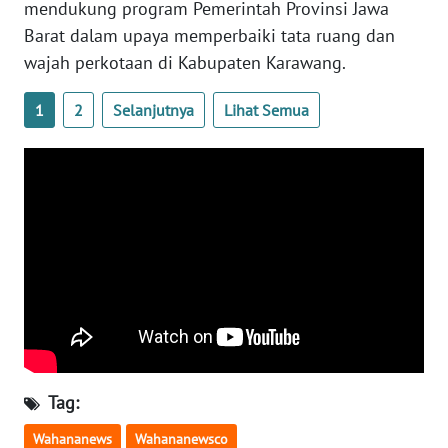
mendukung program Pemerintah Provinsi Jawa
NUSANTARA
Barat dalam upaya memperbaiki tata ruang dan
wajah perkotaan di Kabupaten Karawang.
WN
JOGJA
1
2
Selanjutnya
Lihat Semua
WN
JATIM
WN
BALI
WN
KALBAR
WN
KALTENG
Tag:
WN
Wahananews
Wahananewsco