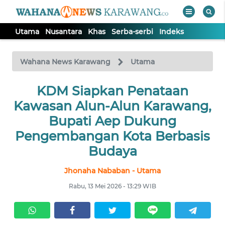
Utama
Nusantara
Khas
Serba-serbi
Indeks
WAHANA
Tutup
TV
Wahana News Karawang
Utama
UTAMA
KDM Siapkan Penataan
Kawasan Alun-Alun Karawang,
NUSANTARA
Bupati Aep Dukung
Pengembangan Kota Berbasis
KHAS
Budaya
Jhonaha Nababan - Utama
SERBA-
SERBI
Rabu, 13 Mei 2026 - 13:29 WIB
Informasi