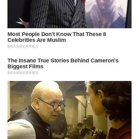
NATUNA
WN
BINTAN
WN
MANDALIKA
WN
LIKUPANG
WN
LABUANBAJO
WN
BORNEO
Wahana