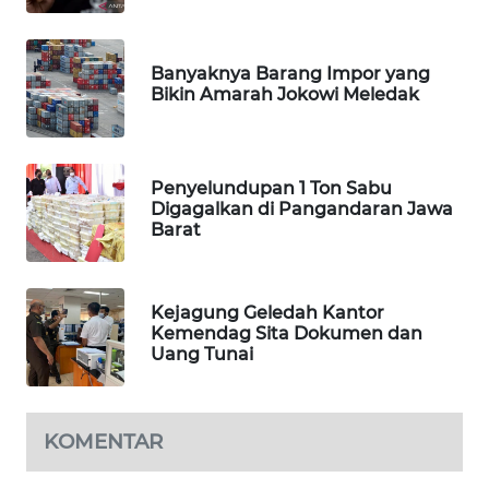
NEWS
METRO
Banyaknya Barang Impor yang
Bikin Amarah Jokowi Meledak
SIANTAR
NEWS
METRO
Penyelundupan 1 Ton Sabu
MEDAN
Digagalkan di Pangandaran Jawa
NEWS
Barat
METRO
JAKARTA
Kejagung Geledah Kantor
NEWS
Kemendag Sita Dokumen dan
Uang Tunai
KRT
NEWS
KOMENTAR
KARING
NEWS