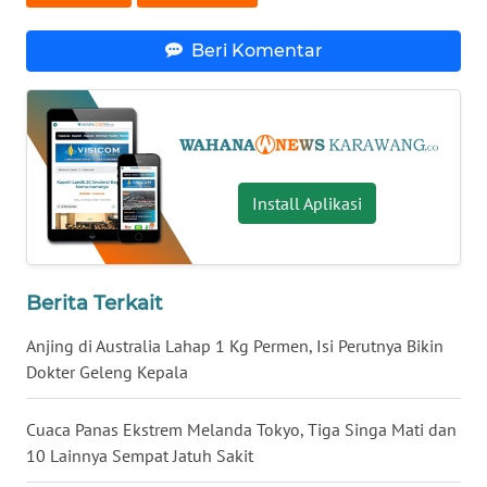
KALTARA
Beri Komentar
WN
KALSEL
WN
KALTIM
Install Aplikasi
WN
SULSEL
Berita Terkait
WN
GORONTALO
Anjing di Australia Lahap 1 Kg Permen, Isi Perutnya Bikin
Dokter Geleng Kepala
WN
SULUT
Cuaca Panas Ekstrem Melanda Tokyo, Tiga Singa Mati dan
10 Lainnya Sempat Jatuh Sakit
WN