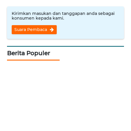
MAWAKA
ID
Kirimkan masukan dan tanggapan anda sebagai
konsumen kepada kami.
MARTABAT
NET
Suara Pembaca
PLN
WATCH
Berita Populer
MKLI
LPKKI
LKKI
KOPEKLIN
PORTAL