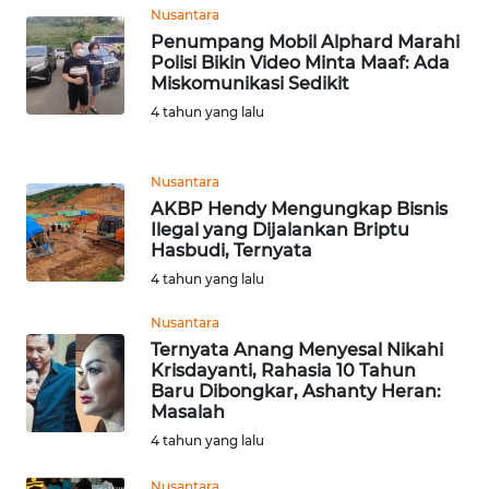
WN
Nusantara
BOGOR
Penumpang Mobil Alphard Marahi
Polisi Bikin Video Minta Maaf: Ada
WN
Miskomunikasi Sedikit
DEPOK
4 tahun yang lalu
WN
Nusantara
TAPANULI
AKBP Hendy Mengungkap Bisnis
UTARA
Ilegal yang Dijalankan Briptu
Hasbudi, Ternyata
WN
4 tahun yang lalu
SAMOSIR
Nusantara
WN
Ternyata Anang Menyesal Nikahi
Krisdayanti, Rahasia 10 Tahun
PADANG
Baru Dibongkar, Ashanty Heran:
LAWAS
Masalah
4 tahun yang lalu
WN
SUMEDANG
Nusantara