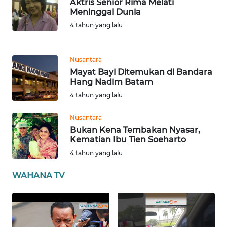
Aktris Senior Rima Melati
BABEL
Meninggal Dunia
4 tahun yang lalu
WN
SUMBAR
Nusantara
Mayat Bayi Ditemukan di Bandara
WN
Hang Nadim Batam
SUMSEL
4 tahun yang lalu
WN
Nusantara
BENGKULU
Bukan Kena Tembakan Nyasar,
Kematian Ibu Tien Soeharto
WN
4 tahun yang lalu
LAMPUNG
WAHANA TV
WN
JATENG
WN