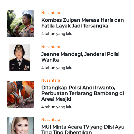
NATUNA
Nusantara
Kombes Zulpan Merasa Haris dan
WN
Fatiia Layak Jadi Tersangka
BINTAN
4 tahun yang lalu
WN
Nusantara
MANDALIKA
Jeanne Mandagi, Jenderal Polisi
Wanita
WN
4 tahun yang lalu
LIKUPANG
Nusantara
WN
Ditangkap Polisi Andi Irwanto,
Perbuatan Terlarang Bambang di
LABUANBAJO
Areal Masjid
4 tahun yang lalu
WN
BORNEO
Nusantara
MUI Minta Acara TV yang Diisi Ayu
Wahana
Ting Ting Dihentikan