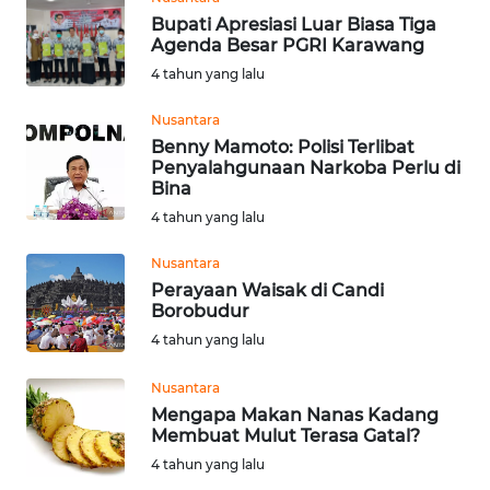
MALUKU
Bupati Apresiasi Luar Biasa Tiga
Agenda Besar PGRI Karawang
WN
4 tahun yang lalu
MALUT
Nusantara
WN
Benny Mamoto: Polisi Terlibat
DAIRI
Penyalahgunaan Narkoba Perlu di
Bina
4 tahun yang lalu
WN
DANAU
Nusantara
TOBA
Perayaan Waisak di Candi
Borobudur
WN
4 tahun yang lalu
NIAS
Nusantara
WN
Mengapa Makan Nanas Kadang
LANGKAT
Membuat Mulut Terasa Gatal?
4 tahun yang lalu