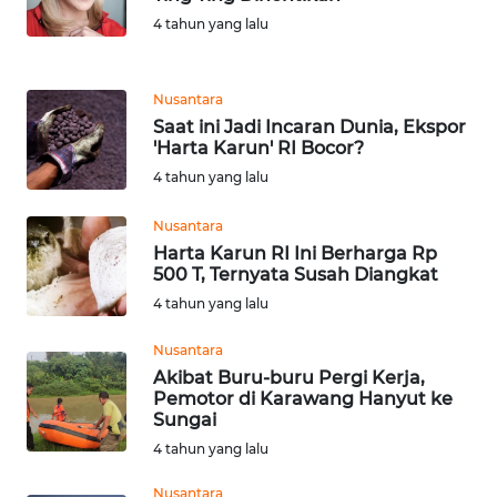
Media
4 tahun yang lalu
Group
WAHANA
Nusantara
NEWS
Saat ini Jadi Incaran Dunia, Ekspor
'Harta Karun' RI Bocor?
WAHANA
4 tahun yang lalu
TANI
Nusantara
WAHANA
Harta Karun RI Ini Berharga Rp
ADVOKAT
500 T, Ternyata Susah Diangkat
4 tahun yang lalu
WAHANA
INFRASTRUKTUR
Nusantara
Akibat Buru-buru Pergi Kerja,
Pemotor di Karawang Hanyut ke
WAHANA
Sungai
KONSUMEN
4 tahun yang lalu
WAHANA
Nusantara