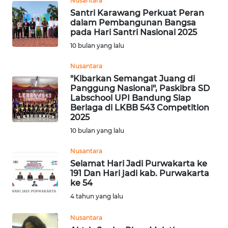
Nusantara
SERAMBI
Santri Karawang Perkuat Peran
dalam Pembangunan Bangsa
pada Hari Santri Nasional 2025
WN
10 bulan yang lalu
JAMBI
Nusantara
WN
"Kibarkan Semangat Juang di
SULTRA
Panggung Nasional", Paskibra SD
Labschool UPI Bandung Siap
Berlaga di LKBB 543 Competition
WN
2025
NTB
10 bulan yang lalu
WN
Nusantara
SULTENG
Selamat Hari Jadi Purwakarta ke
191 Dan Hari jadi kab. Purwakarta
ke 54
WN
4 tahun yang lalu
SULBAR
Nusantara
WN