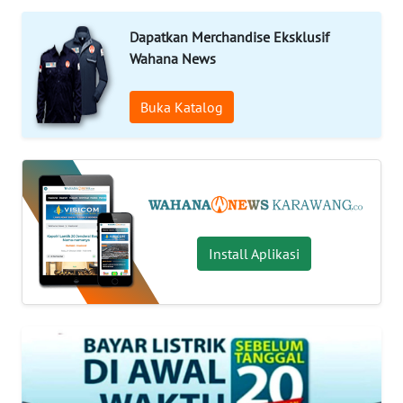
INDEKS
BERITA
Dapatkan Merchandise Eksklusif
Wahana News
KONTAK
KAMI
Buka Katalog
INFO
IKLAN
TENTANG
KAMI
Install Aplikasi
PEDOMAN
MEDIA
SIBER
REDAKSI