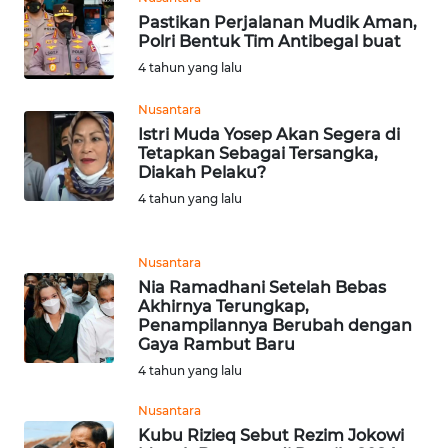
Pastikan Perjalanan Mudik Aman,
WN
Polri Bentuk Tim Antibegal buat
CIANJUR
4 tahun yang lalu
Nusantara
WN
Istri Muda Yosep Akan Segera di
KEPULAUAN
Tetapkan Sebagai Tersangka,
SERIBU
Diakah Pelaku?
4 tahun yang lalu
WN
TANGERANG
Nusantara
WN
Nia Ramadhani Setelah Bebas
BINJAI
Akhirnya Terungkap,
Penampilannya Berubah dengan
Gaya Rambut Baru
WN
4 tahun yang lalu
CIREBON
Nusantara
WN
Kubu Rizieq Sebut Rezim Jokowi