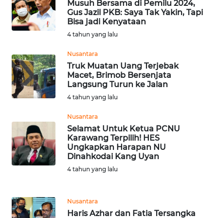
INDRAMAYU
Musuh Bersama di Pemilu 2024,
Gus Jazil PKB: Saya Tak Yakin, Tapi
Bisa jadi Kenyataan
WN
4 tahun yang lalu
KUNINGAN
Nusantara
WN
Truk Muatan Uang Terjebak
MAJALENGKA
Macet, Brimob Bersenjata
Langsung Turun ke Jalan
4 tahun yang lalu
WN
SUBANG
Nusantara
Selamat Untuk Ketua PCNU
WN
Karawang Terpilih! HES
SUKABUMI
Ungkapkan Harapan NU
Dinahkodai Kang Uyan
4 tahun yang lalu
WN
PURWAKARTA
Nusantara
WN
Haris Azhar dan Fatia Tersangka