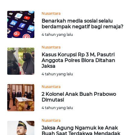
WN
TAPANULI
SELATAN
Nusantara
Benarkah media sosial selalu
berdampak negatif bagi remaja?
WN
TANJUNG
4 tahun yang lalu
LESUNG
Nusantara
Kasus Korupsi Rp 3 M, Pasutri
WN
Anggota Polres Blora Ditahan
KARO
Jaksa
4 tahun yang lalu
WN
SIMALUNGUN
Nusantara
2 Kolonel Anak Buah Prabowo
Dimutasi
WN
LABUHANBATU
4 tahun yang lalu
Nusantara
WN
Jaksa Agung Ngamuk ke Anak
TAPANULI
Buah Saat Terdakwa Mendadak