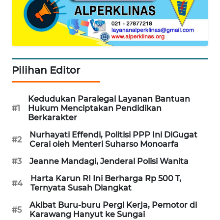
DESA
WISATA
LAPAK
WAHANA
Pilihan Editor
Wahana
Network
Kedudukan Paralegal Layanan Bantuan
#1
Hukum Menciptakan Pendidikan
KONSUMEN
Berkarakter
LISTRIK
Nurhayati Effendi, Politisi PPP Ini DiGugat
#2
Cerai oleh Menteri Suharso Monoarfa
MASYARAKAT
KELISTRIKAN
#3
Jeanne Mandagi, Jenderal Polisi Wanita
Harta Karun RI Ini Berharga Rp 500 T,
#4
WALINKI
Ternyata Susah Diangkat
ID
Akibat Buru-buru Pergi Kerja, Pemotor di
#5
Karawang Hanyut ke Sungai