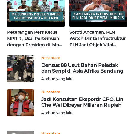
KALTARA
WN
KALSEL
Keterangan Pers Ketua
Soroti Ancaman, PLN
MPR RI, Usai Pertemuan
Watch Minta Infrastruktur
WN
dengan Presiden di Istana
PLN Jadi Objek Vital
KALTIM
| Wahana Terkini
Khusus | Alperklinas
Research
Nusantara
WN
Densus 88 Usut Bahan Peledak
SULSEL
dan Senpi di Asia Afrika Bandung
4 tahun yang lalu
WN
GORONTALO
Nusantara
Jadi Konsultan Eksportir CPO, Lin
Che Wei Dibayar Miliaran Rupiah
WN
SULUT
4 tahun yang lalu
WN
Nusantara