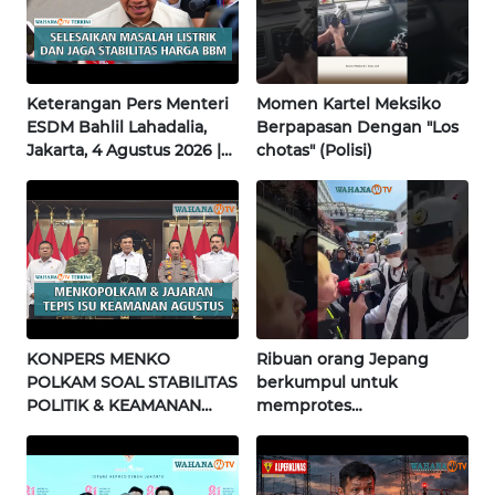
NUSANTARA
WN
JOGJA
Keterangan Pers Menteri
Momen Kartel Meksiko
ESDM Bahlil Lahadalia,
Berpapasan Dengan "Los
Jakarta, 4 Agustus 2026 |
chotas" (Polisi)
WN
Wahana Terkini
JATIM
WN
BALI
WN
KALBAR
KONPERS MENKO
Ribuan orang Jepang
POLKAM SOAL STABILITAS
berkumpul untuk
WN
POLITIK & KEAMANAN
memprotes
KALTENG
NASIONAL | Wahana
pembangunan masjid
Terkini
pertama di Fujisawa
WN