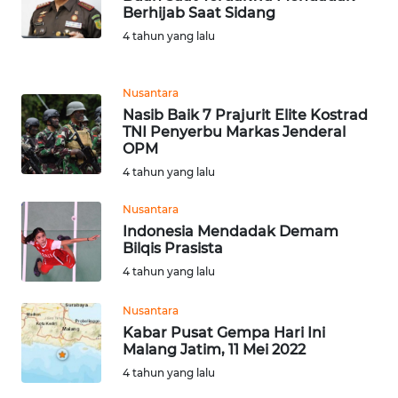
TENGAH
Berhijab Saat Sidang
4 tahun yang lalu
WN DELI
SERDANG
Nusantara
Nasib Baik 7 Prajurit Elite Kostrad
WN
TNI Penyerbu Markas Jenderal
TEBING
OPM
TINGGI
4 tahun yang lalu
WN
Nusantara
PAKPAK
Indonesia Mendadak Demam
Bilqis Prasista
WN
4 tahun yang lalu
KARAWANG
Nusantara
Kabar Pusat Gempa Hari Ini
WN
Malang Jatim, 11 Mei 2022
BEKASI
4 tahun yang lalu