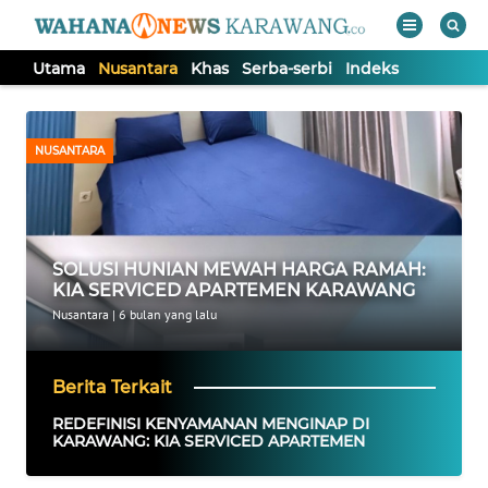
Utama
Nusantara
Khas
Serba-serbi
Indeks
WAHANA
Tutup
TV
NUSANTARA
UTAMA
NUSANTARA
SOLUSI HUNIAN MEWAH HARGA RAMAH:
KIA SERVICED APARTEMEN KARAWANG
KHAS
Nusantara
|
6 bulan yang lalu
SERBA-
Berita Terkait
SERBI
REDEFINISI KENYAMANAN MENGINAP DI
KARAWANG: KIA SERVICED APARTEMEN
Informasi