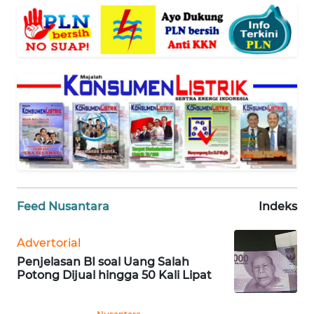
BANTEN
WN
NTT
WN
KEPRI
WN
PAPUA
WN
Feed Nusantara
Indeks
PAPUA
BARAT
Advertorial
Penjelasan BI soal Uang Salah
WN
Potong Dijual hingga 50 Kali Lipat
RIAU
WN