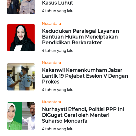
PRIANGAN
Kasus Luhut
TIMUR
4 tahun yang lalu
WN
Nusantara
SEMARANG
Kedudukan Paralegal Layanan
Bantuan Hukum Menciptakan
Pendidikan Berkarakter
WN
4 tahun yang lalu
SOLO
Nusantara
WN
Kakanwil Kemenkumham Jabar
BOROBUDUR
Lantik 19 Pejabat Eselon V Dengan
Prokes
WN
4 tahun yang lalu
MADURA
Nusantara
Nurhayati Effendi, Politisi PPP Ini
WN
DiGugat Cerai oleh Menteri
SURABAYA
Suharso Monoarfa
4 tahun yang lalu
WN