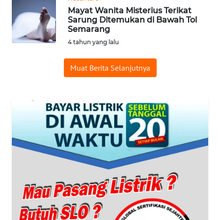
LISTRIK
Mayat Wanita Misterius Terikat
Sarung Ditemukan di Bawah Tol
Semarang
WAHANA
4 tahun yang lalu
TRAVEL
Muat Berita Selanjutnya
WAHANA
TV
WAHANANEWS
ID
WAHANANEWS
CO ID
WAHANANEWS
NET
WAHANA