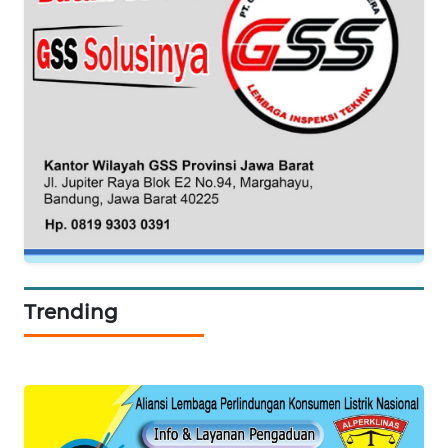
SPORT
WAHANA
UMKM
WAHANA
SELEB
WAHANA
PERSONA
WAHANA
OTOMOTIF
Trending
WAHANA
HEALTH
WAHANA