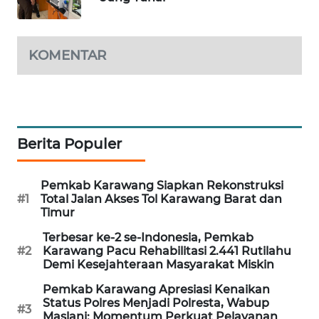
JURNAL
MARITIM
KOMENTAR
HUMBANG
NEWS
Berita Populer
GARONGGANG
NEWS
Pemkab Karawang Siapkan Rekonstruksi
FISUELRI
#1
Total Jalan Akses Tol Karawang Barat dan
ID
Timur
Terbesar ke-2 se-Indonesia, Pemkab
ENERGI
#2
Karawang Pacu Rehabilitasi 2.441 Rutilahu
NEWS
Demi Kesejahteraan Masyarakat Miskin
Pemkab Karawang Apresiasi Kenaikan
CILEUNGSI
Status Polres Menjadi Polresta, Wabup
#3
NEWS
Maslani: Momentum Perkuat Pelayanan