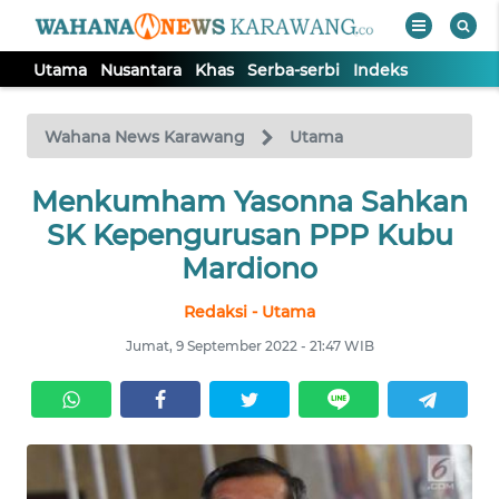
Utama
Nusantara
Khas
Serba-serbi
Indeks
WAHANA
Tutup
TV
Wahana News Karawang
Utama
UTAMA
Menkumham Yasonna Sahkan
SK Kepengurusan PPP Kubu
NUSANTARA
Mardiono
Redaksi - Utama
KHAS
Jumat, 9 September 2022 - 21:47 WIB
SERBA-
SERBI
Informasi