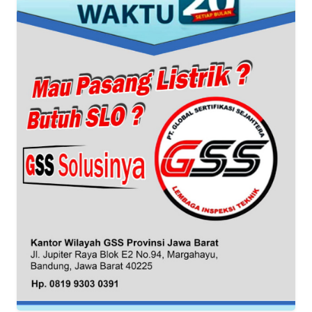
BANTEN
WN
NTT
WN
KEPRI
WN
PAPUA
WN
PAPUA
BARAT
WN
RIAU
WN