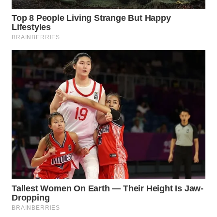
TENGAH
WN DELI
SERDANG
WN
TEBING
TINGGI
WN
PAKPAK
WN
KARAWANG
WN
BEKASI