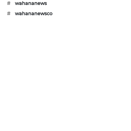
#
wahananews
NEWS
#
wahananewsco