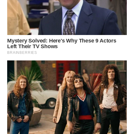
LISTRIK
WAHANA
TRAVEL
WAHANA
TV
WAHANANEWS
ID
WAHANANEWS
CO ID
WAHANANEWS
NET
WAHANA