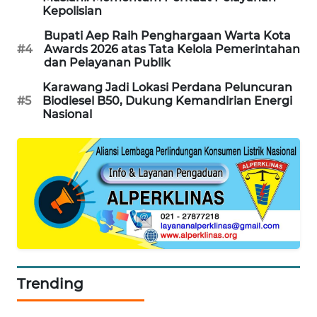
Kepolisian
BERKAT
Bupati Aep Raih Penghargaan Warta Kota
#4
Awards 2026 atas Tata Kelola Pemerintahan
NEWS
dan Pelayanan Publik
BERAMPU
Karawang Jadi Lokasi Perdana Peluncuran
#5
Biodiesel B50, Dukung Kemandirian Energi
NEWS
Nasional
ANUGERAH
NEWS
AKHLAK
ID
PERAPKI
NEWS
Trending
SONYA
ASA