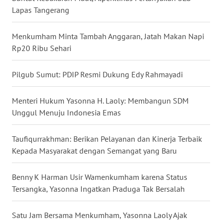
MALUKU
Lapas Tangerang
WN
Menkumham Minta Tambah Anggaran, Jatah Makan Napi
MALUT
Rp20 Ribu Sehari
WN
Pilgub Sumut: PDIP Resmi Dukung Edy Rahmayadi
DAIRI
Menteri Hukum Yasonna H. Laoly: Membangun SDM
WN
Unggul Menuju Indonesia Emas
DANAU
TOBA
Taufiqurrakhman: Berikan Pelayanan dan Kinerja Terbaik
WN
Kepada Masyarakat dengan Semangat yang Baru
NIAS
Benny K Harman Usir Wamenkumham karena Status
WN
Tersangka, Yasonna Ingatkan Praduga Tak Bersalah
LANGKAT
Satu Jam Bersama Menkumham, Yasonna Laoly Ajak