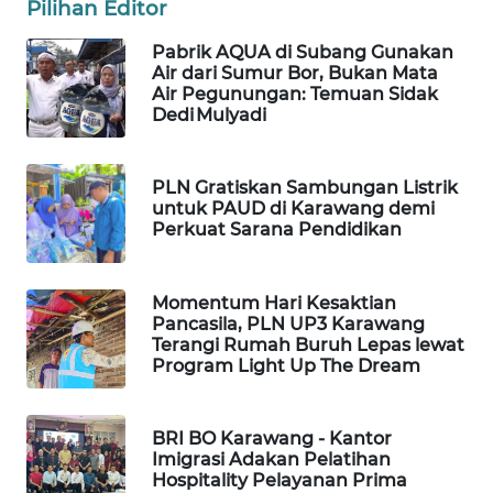
Pilihan Editor
KONSUMEN
Pabrik AQUA di Subang Gunakan
FORWAMKI
Air dari Sumur Bor, Bukan Mata
Air Pegunungan: Temuan Sidak
Dedi Mulyadi
ALPERKLINAS
FORJASIDA
PLN Gratiskan Sambungan Listrik
untuk PAUD di Karawang demi
Perkuat Sarana Pendidikan
TAMBANG
NEWS
Momentum Hari Kesaktian
SITUNGIR
Pancasila, PLN UP3 Karawang
Terangi Rumah Buruh Lepas lewat
NEWS
Program Light Up The Dream
SIDIKALANG
NEWS
BRI BO Karawang - Kantor
Imigrasi Adakan Pelatihan
Hospitality Pelayanan Prima
SIBARAGAS