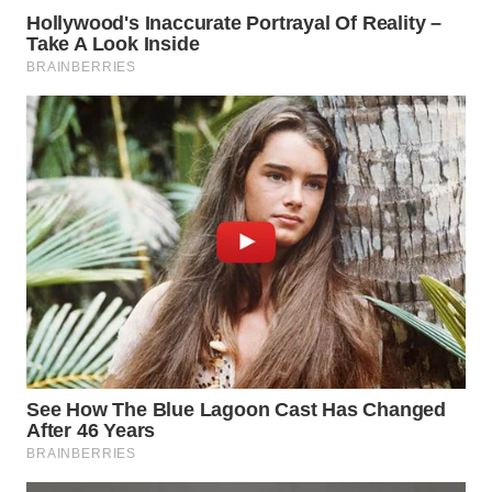
WN
BOGOR
WN
DEPOK
WN
TAPANULI
UTARA
WN
SAMOSIR
WN
PADANG
LAWAS
WN
SUMEDANG