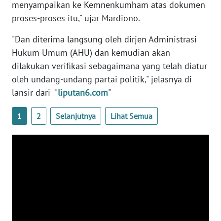
menyampaikan ke Kemnenkumham atas dokumen
NUSANTARA
proses-proses itu," ujar Mardiono.
WN
"Dan diterima langsung oleh dirjen Administrasi
JOGJA
Hukum Umum (AHU) dan kemudian akan
dilakukan verifikasi sebagaimana yang telah diatur
WN
oleh undang-undang partai politik," jelasnya di
JATIM
lansir dari "
liputan6.com
"
WN
BALI
1
2
Selanjutnya
Lihat Semua
WN
KALBAR
WN
KALTENG
WN