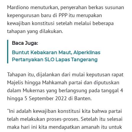
BABEL
Mardiono menuturkan, penyerahan berkas susunan
kepengurusan baru di PPP itu merupakan
WN
kewajiban konstitusi setelah melalui beberapa
SUMBAR
tahapan yang dilakukan.
WN
Baca Juga:
SUMSEL
Buntut Kebakaran Maut, Alperklinas
Pertanyakan SLO Lapas Tangerang
WN
BENGKULU
Tahapan itu, dijalankan dari mulai keputusan rapat
Majelis hingga Mahkamah partai dan diputuskan
WN
dalam Mukernas yang berlangsung pada tanggal 4
LAMPUNG
hingga 5 September 2022 di Banten.
WN
"Ini adalah kewajiban konstitusi kita bahwa partai
JATENG
telah melakukan proses-proses. Setelah itu selesai
maka hari ini kita mendapatkan amanah itu untuk
WN