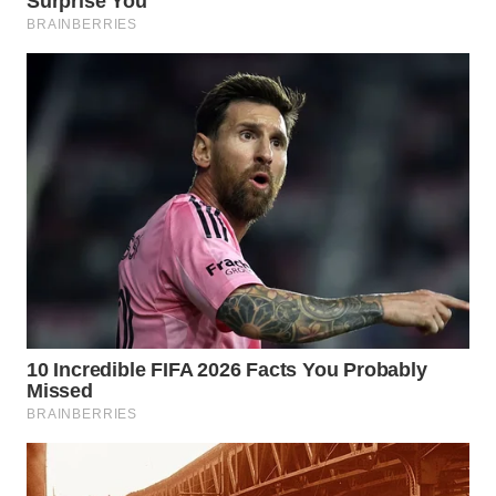
NATUNA
WN
BINTAN
WN
MANDALIKA
WN
LIKUPANG
WN
LABUANBAJO
WN
BORNEO
Wahana