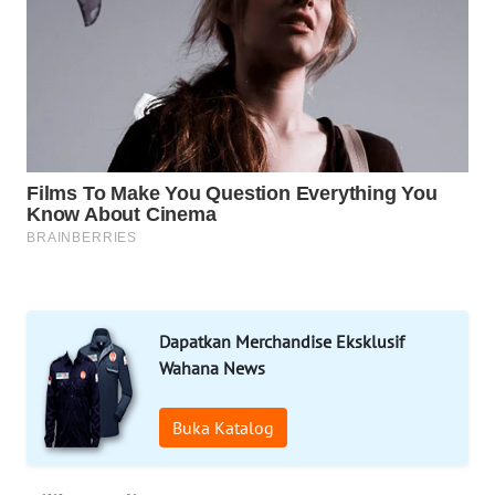
MAWAKA
ID
MARTABAT
NET
PLN
WATCH
MKLI
LPKKI
Dapatkan Merchandise Eksklusif
LKKI
Wahana News
KOPEKLIN
Buka Katalog
PORTAL