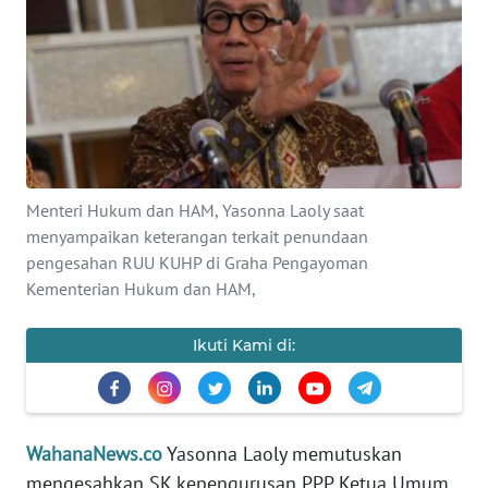
INDEKS
BERITA
KONTAK
KAMI
INFO
IKLAN
Menteri Hukum dan HAM, Yasonna Laoly saat
menyampaikan keterangan terkait penundaan
TENTANG
pengesahan RUU KUHP di Graha Pengayoman
KAMI
Kementerian Hukum dan HAM,
PEDOMAN
Ikuti Kami di:
MEDIA
SIBER
REDAKSI
WahanaNews.co
Yasonna Laoly memutuskan
mengesahkan SK kepengurusan PPP Ketua Umum