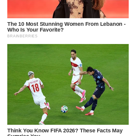
PRIANGAN
TIMUR
WN
SEMARANG
WN
SOLO
WN
BOROBUDUR
WN
MADURA
WN
SURABAYA
WN