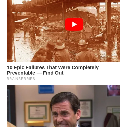
Media
Group
WAHANA
NEWS
WAHANA
TANI
WAHANA
ADVOKAT
WAHANA
INFRASTRUKTUR
WAHANA
KONSUMEN
WAHANA