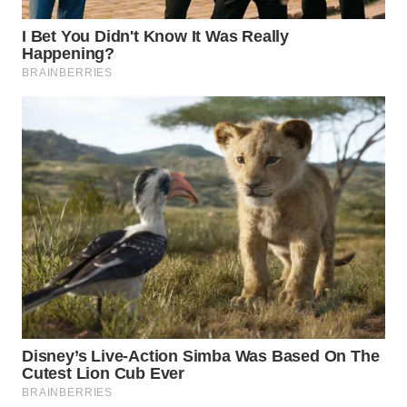
SPORT
WAHANA
UMKM
WAHANA
SELEB
WAHANA
PERSONA
WAHANA
OTOMOTIF
WAHANA
HEALTH
WAHANA