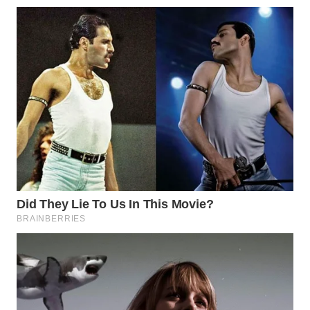
DESA
WISATA
LAPAK
WAHANA
Wahana
Network
KONSUMEN
LISTRIK
MASYARAKAT
KELISTRIKAN
WALINKI
ID