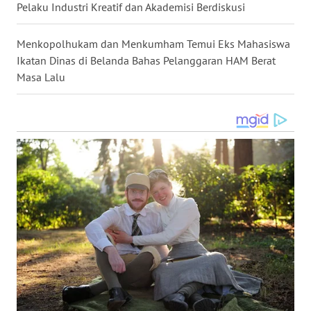
WN
Pelaku Industri Kreatif dan Akademisi Berdiskusi
TAPANULI
SELATAN
Menkopolhukam dan Menkumham Temui Eks Mahasiswa
Ikatan Dinas di Belanda Bahas Pelanggaran HAM Berat
WN
Masa Lalu
TANJUNG
LESUNG
WN
KARO
WN
SIMALUNGUN
WN
LABUHANBATU
WN
TAPANULI