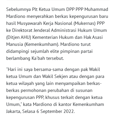
SERAMBI
Sebelumnya Plt Ketua Umum DPP PPP Muhammad
Mardiono menyerahkan berkas kepengurusan baru
WN
hasil Musyawarah Kerja Nasional (Mukernas) PPP
JAMBI
ke Direktorat Jenderal Administrasi Hukum Umum
(Ditjen AHU) Kementerian Hukum dan Hak Asasi
WN
SULTRA
Manusia (Kemenkumham). Mardiono turut
didampingi sejumlah elite pimpinan partai
WN
berlambang Ka'bah tersebut.
NTB
"Hari ini saya bersama-sama dengan pak Wakil
ketua Umum dan Wakil Sekjen atau dengan para
WN
SULTENG
ketua wilayah yang lain menyampaikan berkas-
berkas permohonan perubahan di susunan
WN
kepengurusan PPP, khusus terkait dengan ketua
SULBAR
Umum," kata Mardiono di kantor Kemenkumham
Jakarta, Selasa 6 September 2022.
WN