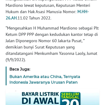
KARIR
Mardiono lewat keputusan, Keputusan Menteri
Hukum dan Hak Asasi Manusia Nomor:
M.HH-
DISCLAIMER
26.AH
.11.02 Tahun 2022.
Wahana
“Mengesahkan H Muhammad Mardiono sebagai Plt
News
Ketum DPP PPP dengan kedudukan kantor tetap di
Regional
Jalan Diponegoro Nomor 60 Jakarta Pusat, ”
demikian bunyi Surat Keputusan yang
WN
ditandatangani Menkumham Yasonna Laoly, Jumat
SUMUT
(9/9/2022).
WN
Baca Juga:
JAKARTA
Bukan Amerika atau China, Ternyata
Indonesia Jawaranya Urusan Paten
WN
JABAR
WN