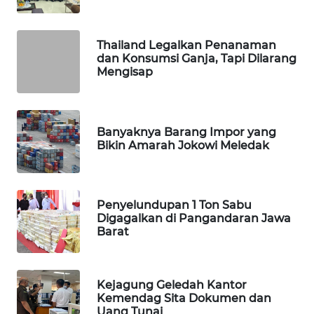
NEWS
Thailand Legalkan Penanaman
METRO
dan Konsumsi Ganja, Tapi Dilarang
SIANTAR
Mengisap
NEWS
METRO
MEDAN
Banyaknya Barang Impor yang
NEWS
Bikin Amarah Jokowi Meledak
METRO
JAKARTA
Penyelundupan 1 Ton Sabu
NEWS
Digagalkan di Pangandaran Jawa
Barat
KRT
NEWS
Kejagung Geledah Kantor
Kemendag Sita Dokumen dan
KARING
Uang Tunai
NEWS