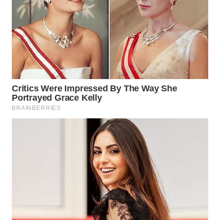
INDRAMAYU
WN
KUNINGAN
WN
MAJALENGKA
WN
SUBANG
WN
SUKABUMI
WN
PURWAKARTA
WN