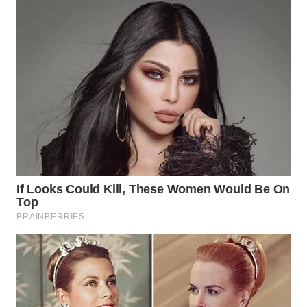
WN
CIANJUR
WN
KEPULAUAN
SERIBU
WN
TANGERANG
WN
BINJAI
WN
CIREBON
WN