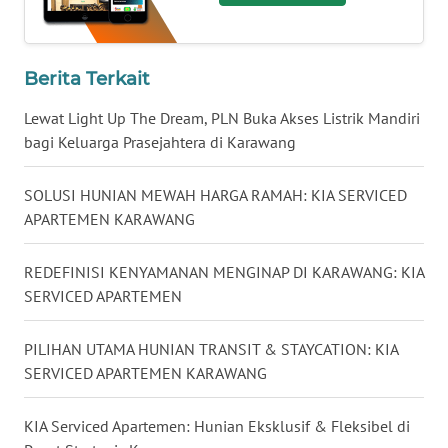
TENGAH
WN DELI
Berita Terkait
SERDANG
Lewat Light Up The Dream, PLN Buka Akses Listrik Mandiri
WN
bagi Keluarga Prasejahtera di Karawang
TEBING
TINGGI
SOLUSI HUNIAN MEWAH HARGA RAMAH: KIA SERVICED
APARTEMEN KARAWANG
WN
PAKPAK
REDEFINISI KENYAMANAN MENGINAP DI KARAWANG: KIA
SERVICED APARTEMEN
WN
KARAWANG
PILIHAN UTAMA HUNIAN TRANSIT & STAYCATION: KIA
SERVICED APARTEMEN KARAWANG
WN
BEKASI
KIA Serviced Apartemen: Hunian Eksklusif & Fleksibel di