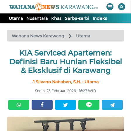
Utama
Nusantara
Khas
Serba-serbi
Indeks
WAHANA
Tutup
TV
Wahana News Karawang
Utama
UTAMA
KIA Serviced Apartemen:
Definisi Baru Hunian Fleksibel
NUSANTARA
& Eksklusif di Karawang
J Silvano Nababan, S.H. - Utama
KHAS
Senin, 23 Februari 2026 - 16:27 WIB
SERBA-
SERBI
Informasi