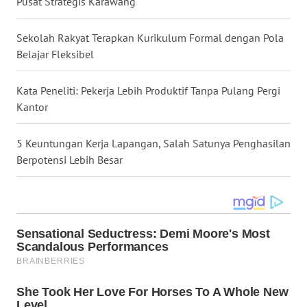
Pusat Strategis Karawang
WN
BOGOR
Sekolah Rakyat Terapkan Kurikulum Formal dengan Pola
WN
Belajar Fleksibel
DEPOK
Kata Peneliti: Pekerja Lebih Produktif Tanpa Pulang Pergi
WN
Kantor
TAPANULI
UTARA
5 Keuntungan Kerja Lapangan, Salah Satunya Penghasilan
Berpotensi Lebih Besar
WN
SAMOSIR
WN
PADANG
LAWAS
WN
SUMEDANG