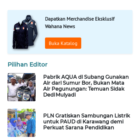
KONSUMEN
Dapatkan Merchandise Eksklusif
FORWAMKI
Wahana News
ALPERKLINAS
Buka Katalog
FORJASIDA
Pilihan Editor
TAMBANG
NEWS
Pabrik AQUA di Subang Gunakan
Air dari Sumur Bor, Bukan Mata
Air Pegunungan: Temuan Sidak
SITUNGIR
Dedi Mulyadi
NEWS
SIDIKALANG
PLN Gratiskan Sambungan Listrik
NEWS
untuk PAUD di Karawang demi
Perkuat Sarana Pendidikan
SIBARAGAS