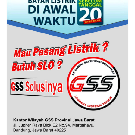
BANTEN
WN
NTT
WN
KEPRI
WN
PAPUA
WN
PAPUA
BARAT
WN
RIAU
WN