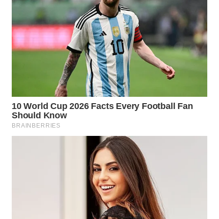
PRIANGAN
TIMUR
WN
SEMARANG
WN
SOLO
WN
BOROBUDUR
WN
MADURA
WN
SURABAYA
WN