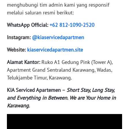
MALUKU
menghubungi tim admin kami yang responsif
melalui saluran resmi berikut:
WN
MALUT
WhatsApp Official:
+62 812-1090-2520
Instagram:
@kiaservicedapartmen
WN
DAIRI
Website:
kiaservicedapartmen.site
WN
Alamat Kantor:
Ruko A1 Gedung Pink (Tower A),
DANAU
Apartment Grand Sentraland Karawang, Wadas,
TOBA
Telukjambe Timur, Karawang.
WN
KIA Serviced Apartemen –
Short Stay, Long Stay,
NIAS
and Everything in Between. We are Your Home in
Karawang.
WN
LANGKAT