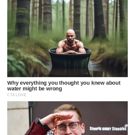
LISTRIK
WAHANA
TRAVEL
WAHANA
TV
WAHANANEWS
ID
WAHANANEWS
CO ID
WAHANANEWS
NET
WAHANA