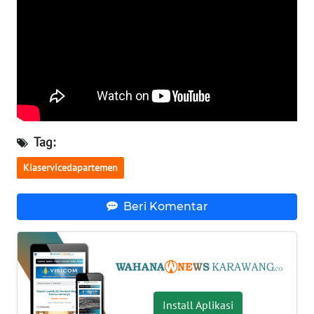
WN
TAPANULI
SELATAN
WN
TANJUNG
LESUNG
WN
Tag:
KARO
Kiaservicedapartemen
WN
SIMALUNGUN
Beri Komentar
WN
LABUHANBATU
WN
TAPANULI
Install Aplikasi