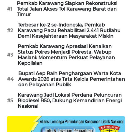
Pemkab Karawang Siapkan Rekonstruksi
#1
Total Jalan Akses Tol Karawang Barat dan
BERKAT
Timur
NEWS
Terbesar ke-2 se-Indonesia, Pemkab
#2
Karawang Pacu Rehabilitasi 2.441 Rutilahu
BERAMPU
Demi Kesejahteraan Masyarakat Miskin
NEWS
Pemkab Karawang Apresiasi Kenaikan
Status Polres Menjadi Polresta, Wabup
#3
Maslani: Momentum Perkuat Pelayanan
ANUGERAH
Kepolisian
NEWS
Bupati Aep Raih Penghargaan Warta Kota
#4
Awards 2026 atas Tata Kelola Pemerintahan
AKHLAK
dan Pelayanan Publik
ID
Karawang Jadi Lokasi Perdana Peluncuran
#5
Biodiesel B50, Dukung Kemandirian Energi
PERAPKI
Nasional
NEWS
SONYA
ASA