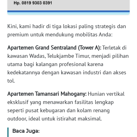
SERAMBI
WN
Kini, kami hadir di tiga lokasi paling strategis dan
JAMBI
premium untuk mendukung mobilitas Anda:
WN
Apartemen Grand Sentraland (Tower A):
Terletak di
SULTRA
kawasan Wadas, Telukjambe Timur, menjadi pilihan
utama bagi kalangan profesional karena
WN
kedekatannya dengan kawasan industri dan akses
NTB
tol.
WN
Apartemen Tamansari Mahogany:
Hunian vertikal
SULTENG
eksklusif yang menawarkan fasilitas lengkap
seperti pusat kebugaran dan kolam renang
WN
outdoor, ideal untuk istirahat maksimal.
SULBAR
Baca Juga:
WN