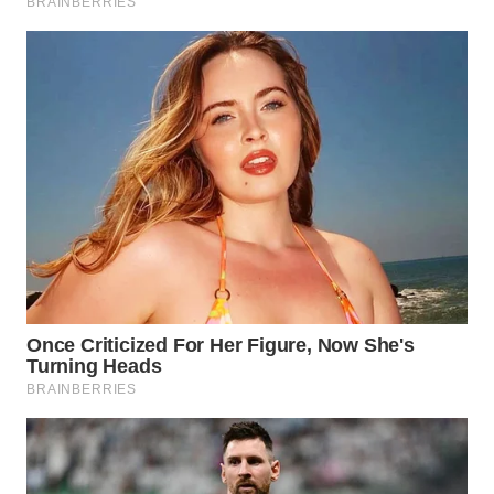
INDRAMAYU
WN
KUNINGAN
WN
MAJALENGKA
WN
SUBANG
WN
SUKABUMI
WN
PURWAKARTA
WN