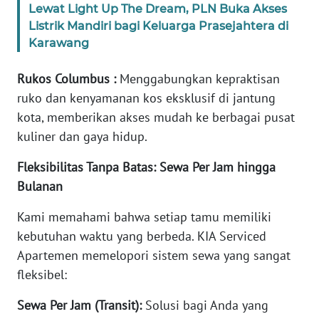
Lewat Light Up The Dream, PLN Buka Akses
BABEL
Listrik Mandiri bagi Keluarga Prasejahtera di
Karawang
WN
SUMBAR
Rukos Columbus :
Menggabungkan kepraktisan
ruko dan kenyamanan kos eksklusif di jantung
WN
kota, memberikan akses mudah ke berbagai pusat
SUMSEL
kuliner dan gaya hidup.
WN
Fleksibilitas Tanpa Batas: Sewa Per Jam hingga
BENGKULU
Bulanan
WN
Kami memahami bahwa setiap tamu memiliki
LAMPUNG
kebutuhan waktu yang berbeda. KIA Serviced
Apartemen memelopori sistem sewa yang sangat
WN
fleksibel:
JATENG
Sewa Per Jam (Transit):
Solusi bagi Anda yang
WN