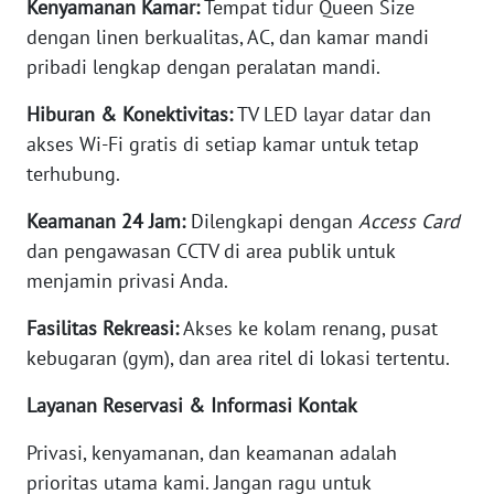
Kenyamanan Kamar:
Tempat tidur Queen Size
KALTARA
dengan linen berkualitas, AC, dan kamar mandi
pribadi lengkap dengan peralatan mandi.
WN
KALSEL
Hiburan & Konektivitas:
TV LED layar datar dan
akses Wi-Fi gratis di setiap kamar untuk tetap
WN
terhubung.
KALTIM
Keamanan 24 Jam:
Dilengkapi dengan
Access Card
WN
dan pengawasan CCTV di area publik untuk
SULSEL
menjamin privasi Anda.
WN
Fasilitas Rekreasi:
Akses ke kolam renang, pusat
GORONTALO
kebugaran (gym), dan area ritel di lokasi tertentu.
WN
Layanan Reservasi & Informasi Kontak
SULUT
Privasi, kenyamanan, dan keamanan adalah
WN
prioritas utama kami. Jangan ragu untuk