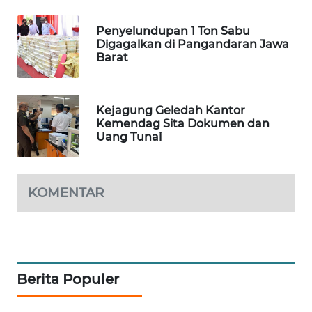
Penyelundupan 1 Ton Sabu
JURNAL
Digagalkan di Pangandaran Jawa
MARITIM
Barat
HUMBANG
NEWS
Kejagung Geledah Kantor
Kemendag Sita Dokumen dan
Uang Tunai
GARONGGANG
NEWS
FISUELRI
KOMENTAR
ID
ENERGI
NEWS
Berita Populer
CILEUNGSI
NEWS