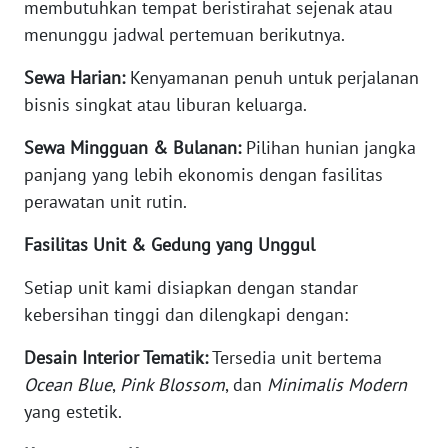
membutuhkan tempat beristirahat sejenak atau
NUSANTARA
menunggu jadwal pertemuan berikutnya.
WN
Sewa Harian:
Kenyamanan penuh untuk perjalanan
JOGJA
bisnis singkat atau liburan keluarga.
WN
Sewa Mingguan & Bulanan:
Pilihan hunian jangka
JATIM
panjang yang lebih ekonomis dengan fasilitas
perawatan unit rutin.
WN
BALI
Fasilitas Unit & Gedung yang Unggul
Setiap unit kami disiapkan dengan standar
WN
KALBAR
kebersihan tinggi dan dilengkapi dengan:
Desain Interior Tematik:
Tersedia unit bertema
WN
Ocean Blue
,
Pink Blossom
, dan
Minimalis Modern
KALTENG
yang estetik.
WN