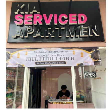
INDEKS
BERITA
KONTAK
KAMI
INFO
IKLAN
TENTANG
KAMI
PEDOMAN
MEDIA
SIBER
REDAKSI