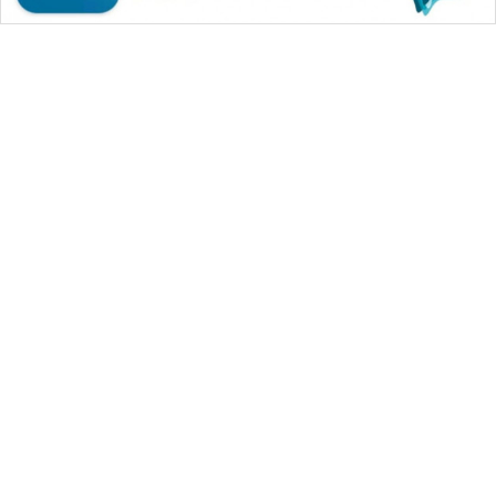
WAHANA MEDIA GROUP
|
|
|
WAHANA NEWS co
WAHANA TANI
WAHANA ADVOKAT
|
|
WAHANA INFRASTRUKTUR
WAHANA KONSUMEN
|
|
|
WAHANA LISTRIK
WAHANA TRAVEL
WAHANA TV
|
|
|
WAHANANEWS id
WAHANANEWS CO ID
WAHANANEWS NET
|
|
|
WAHANA SPORT ID
Wahana UMKM
Wahana Seleb
|
|
|
Wahana Persona
Wahana Otomotif
Wahana Health
|
Wahana Desa Wisata
Lapak Wahana