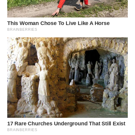
DESA
WISATA
LAPAK
WAHANA
Wahana
Network
KONSUMEN
LISTRIK
MASYARAKAT
KELISTRIKAN
WALINKI
ID