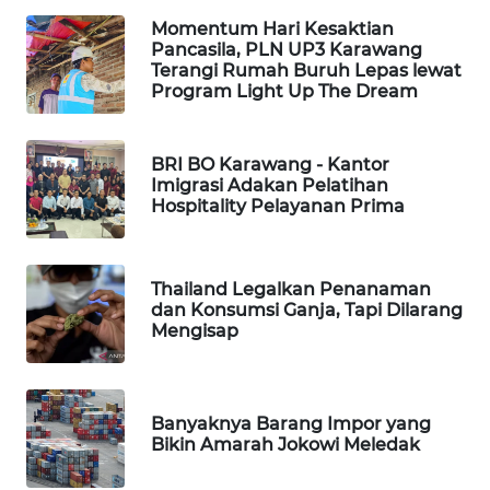
NEWS
Momentum Hari Kesaktian
Pancasila, PLN UP3 Karawang
Terangi Rumah Buruh Lepas lewat
METRO
Program Light Up The Dream
SIANTAR
NEWS
BRI BO Karawang - Kantor
METRO
Imigrasi Adakan Pelatihan
MEDAN
Hospitality Pelayanan Prima
NEWS
METRO
Thailand Legalkan Penanaman
JAKARTA
dan Konsumsi Ganja, Tapi Dilarang
NEWS
Mengisap
KRT
NEWS
Banyaknya Barang Impor yang
Bikin Amarah Jokowi Meledak
KARING
NEWS