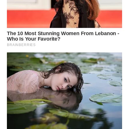
NATUNA
WN
BINTAN
WN
MANDALIKA
WN
LIKUPANG
WN
LABUANBAJO
WN
BORNEO
Wahana