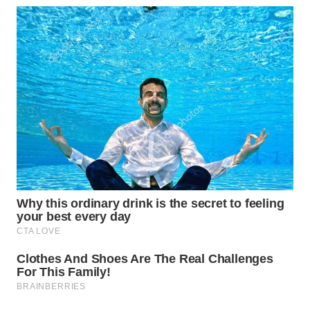
MAWAKA
ID
MARTABAT
NET
PLN
WATCH
MKLI
LPKKI
LKKI
KOPEKLIN
PORTAL