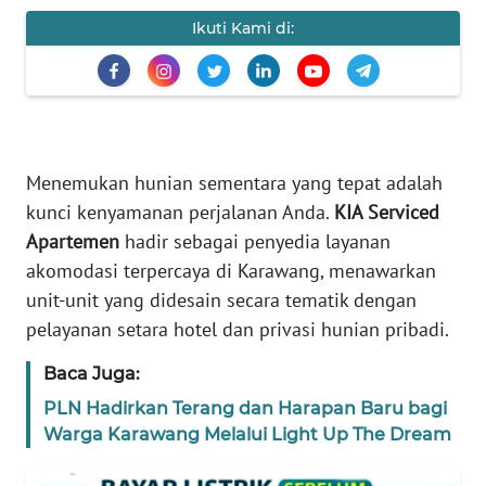
KARIR
Ikuti Kami di:
DISCLAIMER
Wahana
News
Regional
Menemukan hunian sementara yang tepat adalah
kunci kenyamanan perjalanan Anda.
KIA Serviced
WN
Apartemen
hadir sebagai penyedia layanan
SUMUT
akomodasi terpercaya di Karawang, menawarkan
unit-unit yang didesain secara tematik dengan
WN
pelayanan setara hotel dan privasi hunian pribadi.
JAKARTA
Baca Juga:
WN
PLN Hadirkan Terang dan Harapan Baru bagi
JABAR
Warga Karawang Melalui Light Up The Dream
WN