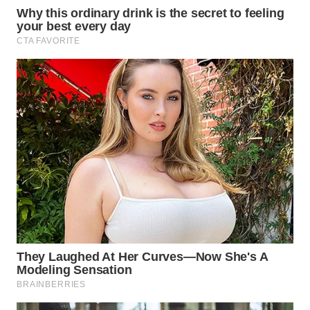
Media
Group
WAHANA
NEWS
WAHANA
TANI
WAHANA
ADVOKAT
WAHANA
INFRASTRUKTUR
WAHANA
KONSUMEN
WAHANA