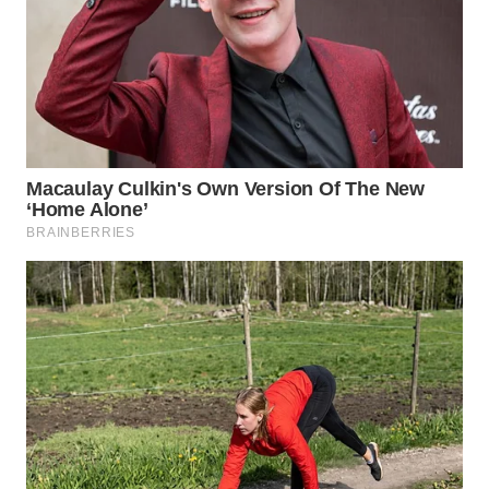
SPORT
WAHANA
UMKM
WAHANA
SELEB
WAHANA
PERSONA
WAHANA
OTOMOTIF
WAHANA
HEALTH
WAHANA