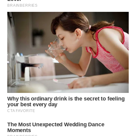
WN
CIANJUR
WN
KEPULAUAN
SERIBU
WN
TANGERANG
WN
BINJAI
WN
CIREBON
WN