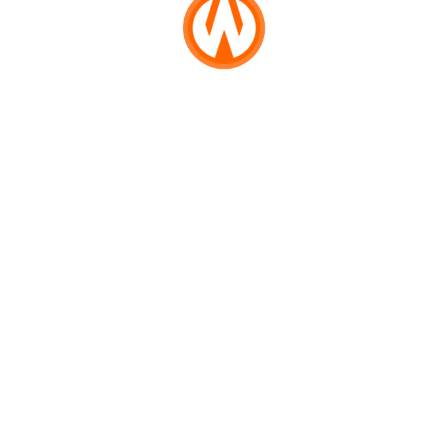
WN
Jumat Berkah BRI BO Karawang
MALUT
Berbagi Kebahagiaan
WN
DAIRI
Suami di Kamar, Istri di Gresik
Malah Service Playboy Desa di
Ruang Tamu, Kepergok Dengar
WN
Desahan
DANAU
TOBA
Gempa Terkini M 5,3 Guncang
Sukabumi dan Cianjur, Ini
WN
Penyebabnya Menurut BMKG
NIAS
WN
Ustaz Idrus Ramli: Kata Wahabi
LANGKAT
Tuhan Mirip Laki-laki Belum
Berjenggot, Tingginya 30 Meter,
Lebarnya…
WN
TAPANULI